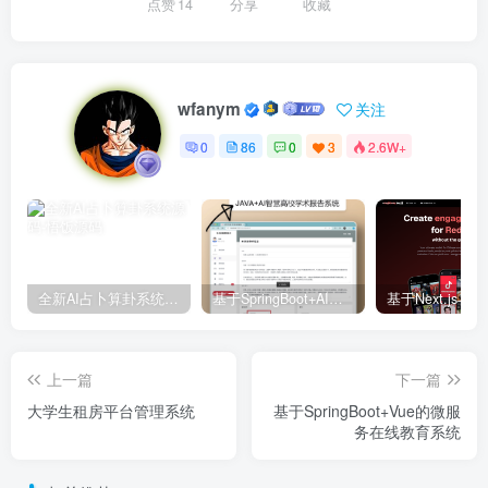
点赞
14
分享
收藏
wfanym
关注
0
86
0
3
2.6W+
全新AI占卜算卦系统源码
基于SpringBoot+AI智慧高校学术报告系统
上一篇
下一篇
大学生租房平台管理系统
基于SpringBoot+Vue的微服
务在线教育系统