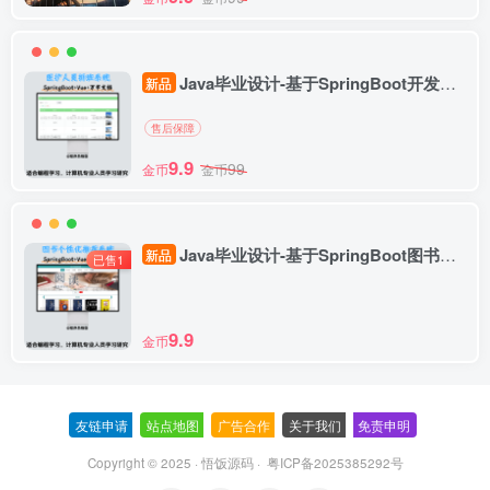
Java毕业设计-基于SpringBoot开发的医护人员排班系统
新品
售后保障
9.9
99
金币
金币
Java毕业设计-基于SpringBoot图书个性化推荐系统-毕业论文（附毕设源代码）
新品
已售1
9.9
金币
友链申请
-
站点地图
-
广告合作
-
关于我们
-
免责申明
-
Copyright © 2025 ·
悟饭源码
·
粤ICP备2025385292号