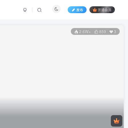
发布
开通会员
2.6W+
859
3