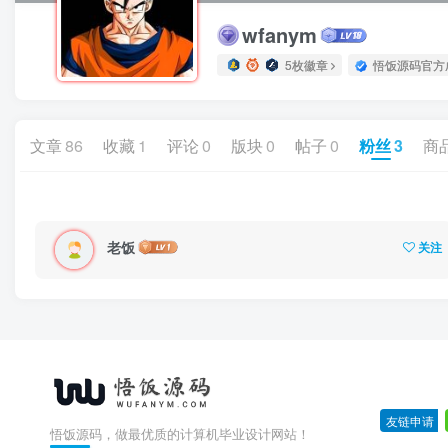
wfanym
5枚徽章
悟饭源码官方
文章
86
收藏
1
评论
0
版块
0
帖子
0
粉丝
3
商
老饭
关注
友链申请
-
悟饭源码，做最优质的计算机毕业设计网站！