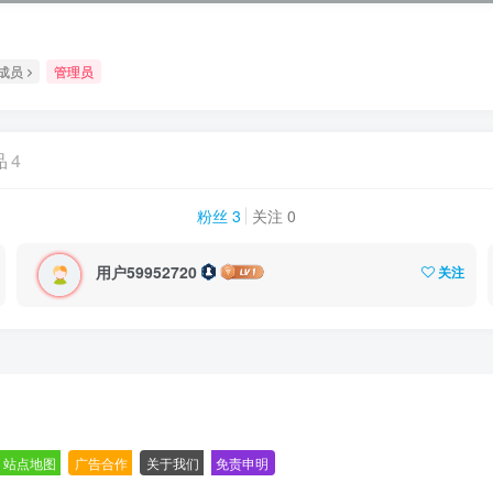
成员
管理员
品
4
粉丝 3
关注 0
用户59952720
关注
站点地图
-
广告合作
-
关于我们
-
免责申明
-