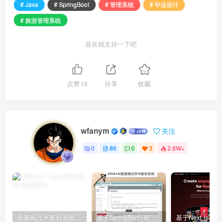
# Java
# SpringBoot
# 管理系统
# 毕业设计
# 旅游管理系统
喜欢就支持一下吧
点赞
15
分享
收藏
wfanym
关注
0
86
0
3
2.6W+
全新AI占卜算卦系统源码
基于SpringBoot+AI智慧高校学术报告系统