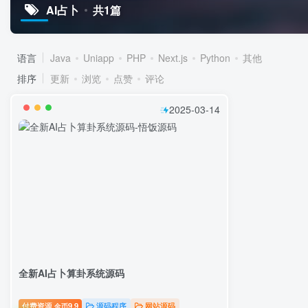
AI占卜
共1篇
语言
Java
Uniapp
PHP
Next.js
Python
其他
排序
更新
浏览
点赞
评论
2025-03-14
全新AI占卜算卦系统源码
付费资源
9.9
源码程序
网站源码
金币