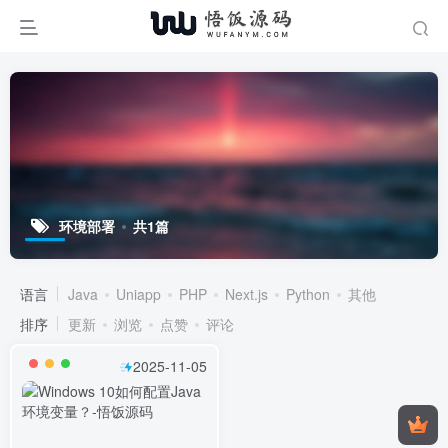
环境部署
共1篇
语言
Java
Uniapp
PHP
Next.js
Python
其他
排序
更新
浏览
点赞
评论
2025-11-05