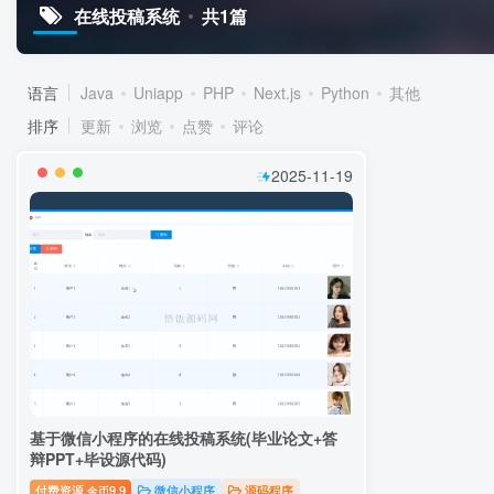
在线投稿系统
共1篇
语言
Java
Uniapp
PHP
Next.js
Python
其他
排序
更新
浏览
点赞
评论
2025-11-19
基于微信小程序的在线投稿系统(毕业论文+答
辩PPT+毕设源代码)
付费资源
9.9
微信小程序
源码程序
金币